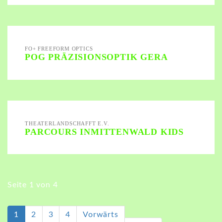
FO+ FREEFORM OPTICS
POG PRÄZISIONSOPTIK GERA
THEATERLANDSCHAFFT E.V.
PARCOURS INMITTENWALD KIDS
Seite 1 von 4
(aktuell)
1
2
3
4
Vorwärts