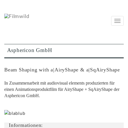
Navig
ein-/
Asphericon GmbH
Beam Shaping with a|AiryShape & a|SqAiryShape
In Zusammenarbeit mit audiovisual elements produzierten für
einen Animationsproduktfilm für AiryShape + SqAiryShape der
Asphericon GmbH.
Informationen: